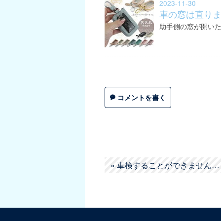
2023-11-30
車の窓は直り
助手側の窓が開い
コメントを書く
«
車検することができませんでした。～勝手…