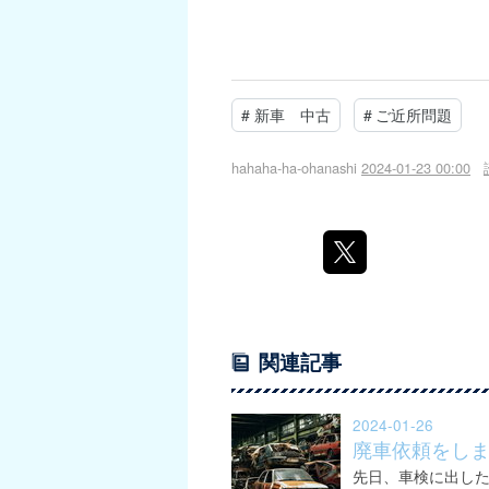
#
新車 中古
#
ご近所問題
hahaha-ha-ohanashi
2024-01-23 00:00
関連記事
2024-01-26
廃車依頼をし
先日、車検に出し